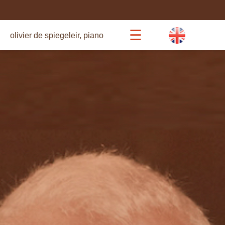
☰
olivier de spiegeleir, piano
agenda
beethoven 27
concerts
récitals commentés
bio