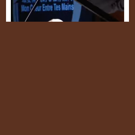
Interview
Musique et poésie
Beijing
CGTN
Voir →