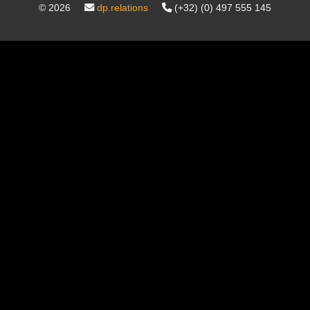
©
2026
dp.relations
(+32) (0) 497 555 145