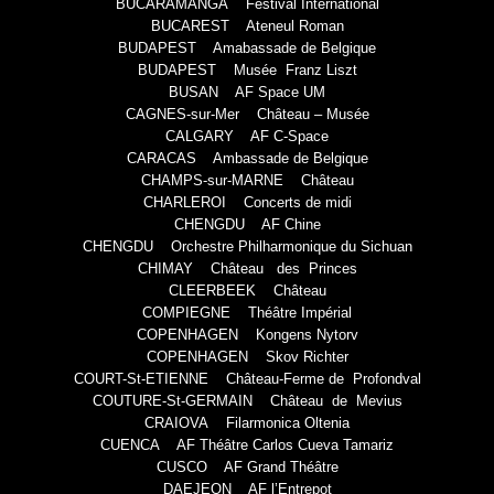
BUCARAMANGA Festival International
BUCAREST Ateneul Roman
BUDAPEST Amabassade de Belgique
BUDAPEST Musée Franz Liszt
BUSAN AF Space UM
CAGNES-sur-Mer Château – Musée
CALGARY AF C-Space
CARACAS Ambassade de Belgique
CHAMPS-sur-MARNE Château
CHARLEROI Concerts de midi
CHENGDU AF Chine
CHENGDU Orchestre Philharmonique du Sichuan
CHIMAY Château des Princes
CLEERBEEK Château
COMPIEGNE Théâtre Impérial
COPENHAGEN Kongens Nytorv
COPENHAGEN Skov Richter
COURT-St-ETIENNE Château-Ferme de Profondval
COUTURE-St-GERMAIN Château de Mevius
CRAIOVA Filarmonica Oltenia
CUENCA AF Théâtre Carlos Cueva Tamariz
CUSCO AF Grand Théâtre
DAEJEON AF l’Entrepot