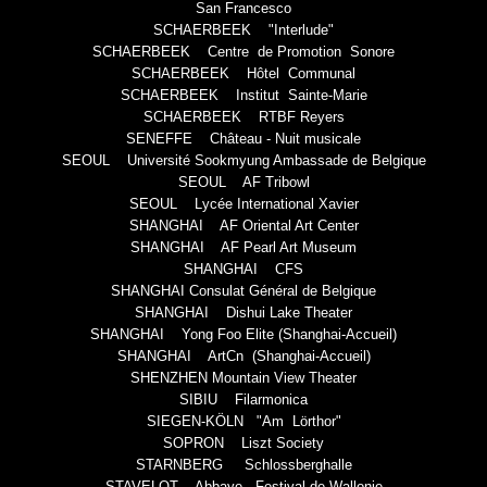
San Francesco
SCHAERBEEK "Interlude"
SCHAERBEEK Centre de Promotion Sonore
SCHAERBEEK Hôtel Communal
SCHAERBEEK Institut Sainte-Marie
SCHAERBEEK RTBF Reyers
SENEFFE Château - Nuit musicale
SEOUL Université Sookmyung Ambassade de Belgique
SEOUL AF Tribowl
SEOUL Lycée International Xavier
SHANGHAI AF Oriental Art Center
SHANGHAI AF Pearl Art Museum
SHANGHAI CFS
SHANGHAI Consulat Général de Belgique
SHANGHAI Dishui Lake Theater
SHANGHAI Yong Foo Elite (Shanghai-Accueil)
SHANGHAI ArtCn (Shanghai-Accueil)
SHENZHEN Mountain View Theater
SIBIU Filarmonica
SIEGEN-KÖLN "Am Lörthor"
SOPRON Liszt Society
STARNBERG Schlossberghalle
STAVELOT Abbaye - Festival de Wallonie