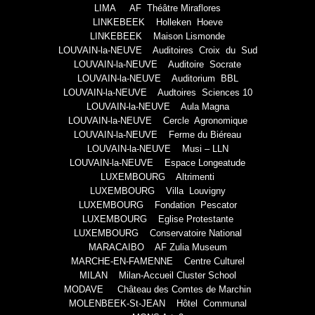
LIMA AF Théâtre Miraflores
LINKEBEEK Holleken Hoeve
LINKEBEEK Maison Lismonde
LOUVAIN-la-NEUVE Auditoires Croix du Sud
LOUVAIN-la-NEUVE Auditoire Socrate
LOUVAIN-la-NEUVE Auditorium BBL
LOUVAIN-la-NEUVE Audtoires Sciences 10
LOUVAIN-la-NEUVE Aula Magna
LOUVAIN-la-NEUVE Cercle Agronomique
LOUVAIN-la-NEUVE Ferme du Biéreau
LOUVAIN-la-NEUVE Musi – LLN
LOUVAIN-la-NEUVE Espace Longeatude
LUXEMBOURG Altrimenti
LUXEMBOURG Villa Louvigny
LUXEMBOURG Fondation Pescator
LUXEMBOURG Eglise Protestante
LUXEMBOURG Conservatoire National
MARACAIBO AF Zulia Museum
MARCHE-EN-FAMENNE Centre Culturel
MILAN Milan-Accueil Cluster School
MODAVE Château des Comtes de Marchin
MOLENBEEK-St-JEAN Hôtel Communal