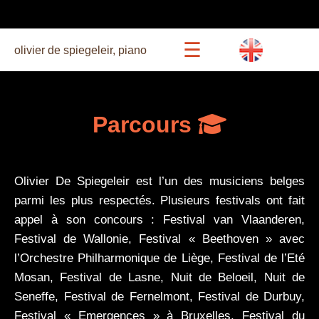
☰
olivier de spiegeleir, piano
agenda
Parcours
beethoven 27
Olivier De Spiegeleir est l’un des musiciens belges
concerts
parmi les plus respectés. Plusieurs festivals ont fait
appel à son concours : Festival van Vlaanderen,
Festival de Wallonie, Festival « Beethoven » avec
récitals commentés
l’Orchestre Philharmonique de Liège, Festival de l’Eté
Mosan, Festival de Lasne, Nuit de Beloeil, Nuit de
bio
Seneffe, Festival de Fernelmont, Festival de Durbuy,
Festival « Emergences » à Bruxelles, Festival du