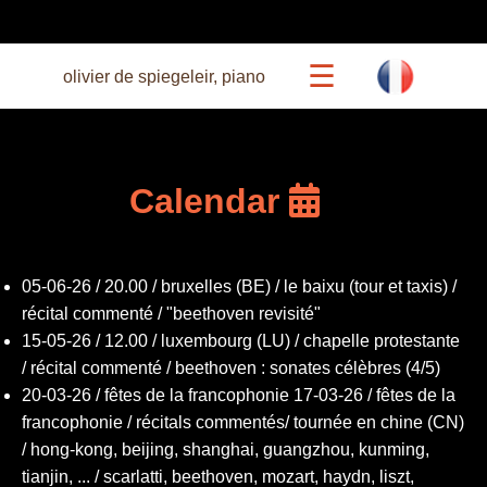
☰
olivier de spiegeleir, piano
calendar
Calendar
beethoven 27
05-06-26 / 20.00 / bruxelles (BE) / le baixu (tour et taxis) /
concerts
récital commenté / "beethoven revisité"
15-05-26 / 12.00 / luxembourg (LU) / chapelle protestante
commented recitals
/ récital commenté / beethoven : sonates célèbres (4/5)
20-03-26 / fêtes de la francophonie 17-03-26 / fêtes de la
francophonie / récitals commentés/ tournée en chine (CN)
bio
/ hong-kong, beijing, shanghai, guangzhou, kunming,
tianjin, ... / scarlatti, beethoven, mozart, haydn, liszt,