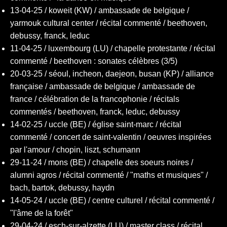
13-04-25 / koweit (KW) / ambassade de belgique /
yarmouk cultural center / récital commenté / beethoven,
debussy, franck, leduc
11-04-25 / luxembourg (LU) / chapelle protestante / récital
commenté / beethoven : sonates célèbres (3/5)
20-03-25 / séoul, incheon, daejeon, busan (KP) / alliance
française / ambassade de belgique / ambassade de
france / célébration de la francophonie / récitals
commentés / beethoven, franck, leduc, debussy
14-02-25 / uccle (BE) / église saint-marc / récital
commenté / concert de saint-valentin / oeuvres inspirées
par l'amour / chopin, liszt, schumann
29-11-24 / mons (BE) / chapelle des soeurs noires /
alumni agros / récital commenté / "maths et musiques" /
bach, bartok, debussy, haydn
14-05-24 / uccle (BE) / centre culturel / récital commenté /
"l'âme de la forêt"
29-04-24 / esch-sur-alzette (LU) / master class / récital