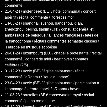
commenté
21-04-24 / molenbeek (BE) / hôtel communal / concert
apéritif / récital commenté / "forestissimo"
14-03-24 / shanghai, suzhou, hangzhou, xi’an,
zhengzhou, beijing, tianjin (CN) / consulat général et
ambassade de belgique / alliances françaises / fêtes de
la francophonie / récitals commentés et master classes /
"l'europe en musique et poésie"
26-01-24 / luxembourg (LU) / chapelle protestante / récital
commenté / concert de midi / beethoven : sonates
célèbres (2/5)
01-12-23 / uccle (BE) / église saint-marc / récital
commenté / aRaamu / "feu d'automne"
23-04-23 / uccle (BE) / église saint-marc / participation à
l'hommage à gérard noack / aRaamu / haydn
11-03-23 / bruxelles (BE)/ conservatoire royal / récital
commenté / piano romantique
16-12-22 / luxembourg (LU) / altrimenti / récital commenté