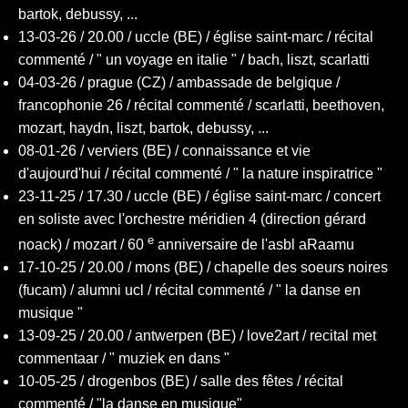
reviews
bartok, debussy, ...
13-03-26 / 20.00 / uccle (BE) / église saint-marc / récital
commenté / " un voyage en italie " / bach, liszt, scarlatti
videos
04-03-26 / prague (CZ) / ambassade de belgique /
francophonie 26 / récital commenté / scarlatti, beethoven,
mozart, haydn, liszt, bartok, debussy, ...
CDs
08-01-26 / verviers (BE) / connaissance et vie
d'aujourd'hui / récital commenté / " la nature inspiratrice
"
23-11-25 / 17.30 / uccle (BE) / église saint-marc / concert
en soliste avec l'orchestre méridien 4 (direction gérard
e
noack) / mozart / 60
anniversaire de l'asbl aRaamu
17-10-25 / 20.00 / mons (BE) / chapelle des soeurs noires
(fucam) / alumni ucl / récital commenté / " la danse en
musique "
13-09-25 / 20.00 / antwerpen (BE) / love2art / recital met
commentaar / " muziek en dans "
10-05-25 / drogenbos (BE) / salle des fêtes / récital
commenté / "la danse en musique"