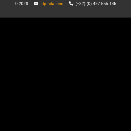
©
2026
dp.relations
(+32) (0) 497 555 145