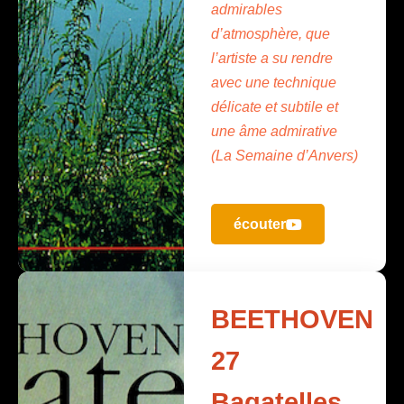
admirables
d’atmosphère, que
l’artiste a su rendre
avec une technique
délicate et subtile et
une âme admirative
(La Semaine d’Anvers)
écouter
BEETHOVEN
27
Bagatelles