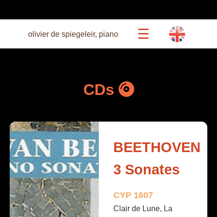
☰
olivier de spiegeleir, piano
agenda
CDs
beethoven 27
concerts
BEETHOVEN
récitals commentés
3 Sonates
bio
CYP 1607
Clair de Lune, La