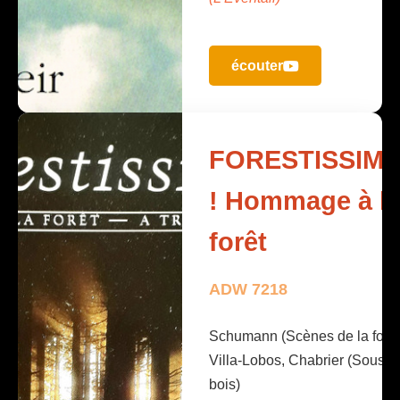
écouter
FORESTISSIM
! Hommage à l
forêt
ADW 7218
Schumann (Scènes de la forêt
Villa-Lobos, Chabrier (Sous-
bois)