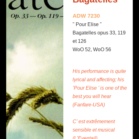
ADW 7230
" Pour Elise "
Bagatelles opus 33, 119
et 126
WoO 52, WoO 56
His performance is quite
lyrical and affecting; his
’Pour Elise ’ is one of the
best you will hear
(Fanfare-USA)
C’ est extrêmement
sensible et musical
(L’Eventail)