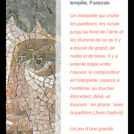
tempête, Pastorale
presse
Un interprète qui cisèle
vidéos
les partitions, les scrute
jusqu’au fond de l’âme et
les illumine de ce qu’il y
CDs
a trouvé de grand, de
noble et de beau. Il y a
entente totale entre
l’œuvre, le compositeur
et l’interprète, nuancé à
l’extrême, au toucher
étincelant, délié, et
toujours ‘ en phase ’ avec
la partition (Jean Gallois)
Un jeu d’une grande