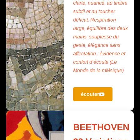
clarté, nuancé, au timbre
subtil et au toucher
délicat. Respiration
large, équilibre des deux
mains, souplesse du
geste, élégance sans
affectation : évidence et
confort d’écoute (Le
Monde de la mMsique)
écouter
BEETHOVEN