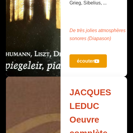
Grieg, Sibelius, ...
De très jolies atmosphères
sonores (Diapason)
écouter
JACQUES
LEDUC
Oeuvre