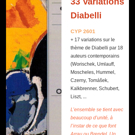
33 Variations
Diabelli
CYP 2601
+ 17 variations sur le
thème de Diabelli par 18
auteurs contemporains
(Worischek, Umlauff,
Moscheles, Hummel,
Czerny, Tomášek,
Kalkbrenner, Schubert,
Liszt, ...
L’ensemble se tient avec
beaucoup d’unité, à
l’instar de ce que font
Arrau ou Brendel. Un