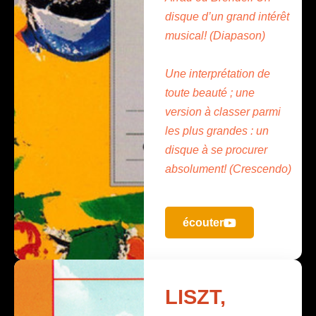
disque d’un grand intérêt
musical! (Diapason)
Une interprétation de
toute beauté ; une
version à classer parmi
les plus grandes : un
disque à se procurer
absolument! (Crescendo)
écouter
LISZT,